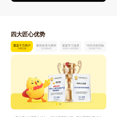
四大匠心优势
覆盖千万用户
教研体系与测评
家庭学习场景
19年内容经验
口碑之选
符合新标准
科技AI+场景服务
坚持孩子本位