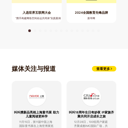
入选世界互联网大会
2024全国教育先锋品牌
“携手构建网络空间命运共同体”实践案例
新华网
媒体关注与报道
查看更多
叫叫携新品亮相上海童书展 助力
叫叫18周年生日奇妙夜 IP家族齐
叫
儿童阅读更科学
聚共同开启成长之旅
11月15日，第11届中国上海
12月28日，100组用户家庭
国际童书展在上海世博展览
齐聚成都IMC国际广场，共