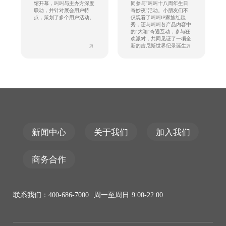
馆开幕，叫叫与主办方深度
同参与“叫叫十八周年生日
联动，并针对展会用户特
奇妙夜”活动。小朋友们不
点，策划了多个用户活动。
仅观看了叫叫IP家族红毯
秀，还与叫叫各产品内容中
的“大咖”奇遇互动，参与狂
欢派对，共同见证了一项全
新的吉尼斯世界纪录诞生。
新闻中心
关于我们
加入我们
商务合作
联系我们：400-686-7000 周一至周日 9:00-22:00